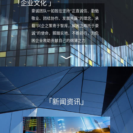
「企业文化 」
理人机构。公司连续三次
（2007/2013/2017）入围四川省高院管理
豪诚团队一如既往坚持“正直诚信、勤勉
人名册且稳居前列，2024年更以全省第8
敬业、团结协作、发展共赢”的理念，承
名（清算公司第1名）的优异成绩再度入
载“兴企之策寄于智库，解困之略托于豪
围该院一级管理人名册。公司拥有一支在
诚”的使命，脚踏实地、不断前行，为危
法律、财务、税务、投融资、产（股）权
困企业救助贡献自己的绵薄之力
交易及经营管理等领域具备丰富专业知识
和多年实务经验的复合型人才团队。截至
目前，公司管理服务企业200多家，清理
不良资产超过1000亿元，涉及职工及各
类债权人超过10万人，服务领域涵盖房地
产开发、制造业、农牧业、新能源、矿产
开发、化工等多个行业。2024年公司正
式成为海德股份（股票代码：
「新闻资讯」
SZ.000567）旗下一级子公司，由此成为
目前国内唯一由上市公司控股的破产管理
人机构，标志着企业发展迈入全新阶段。
依托上市公司平台资源，公司现已构建起