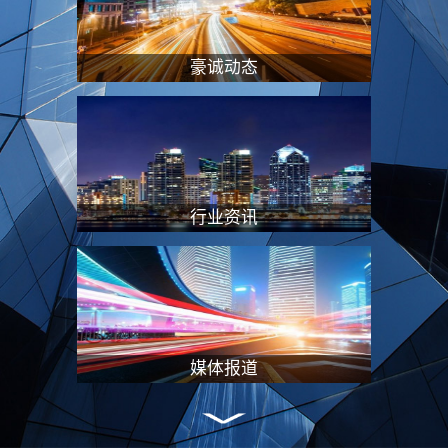
“专业服务+资本赋能”的双轮驱动模式，
在特殊资产处置、企业重组及价值重塑等
领域形成独特竞争优势，持续引领行业创
豪诚动态
新发展。#联系方式电话：028-8451 8706
邮箱：2177272584@qq.com地址：成都
市高新区交子大道88号AFC中航国际广场
B座2102
行业资讯
媒体报道