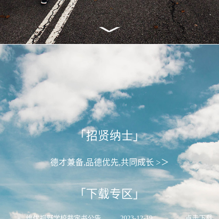
「招贤纳士」
德才兼备,品德优先,共同成长 >＞
「下载专区」
+
维优视野学校裁定书公告
2023
-
12
-
19
点击下载