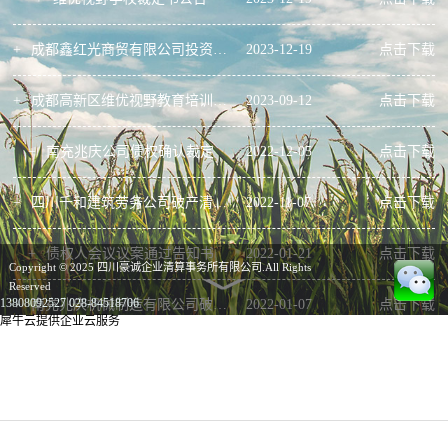
+
成都鑫红光商贸有限公司投资合同（初稿）
2023
-
12
-
19
点击下载
+
成都高新区维优视野教育培训学校有限公司破产清算案债权申报资料
2023
-
09
-
12
点击下载
+
南充兆庆公司债权确认裁定
2022
-
12
-
05
点击下载
+
四川千和建筑劳务公司破产清算案债权申报资料
2022
-
11
-
07
点击下载
+
债权人会议议案通过告知书
2022
-
01
-
21
点击下载
Copyright © 2025 四川豪诚企业清算事务所有限公司.All Rights
Reserved
13808092527
028-84518706
+
南充兆庆机械制造有限公司破产清算案第一次债权人会议资料
2022
-
01
-
07
点击下载
犀牛云提供企业云服务
+
南充兆庆机械制造有限公司债权申报资料
2021
-
11
-
03
点击下载