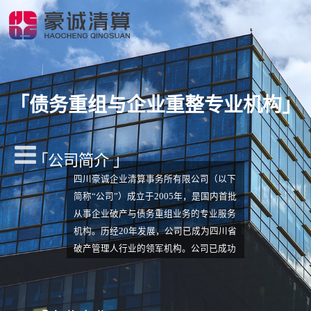
「
债务重组与企业重整专业机构
」
「公司简介 」
四川豪诚企业清算事务所有限公司（以下
简称“公司”）成立于2005年，是国内首批
从事企业破产与债务重组业务的专业服务
机构。历经20年发展，公司已成为四川省
破产管理人行业的领军机构。公司已成功
入围四川省高院、贵州省高院、海南省高
院、成都中院等19家省市级法院管理人名
册，是四川省高院、贵州省高院的一级管