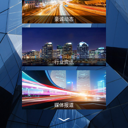
“专业服务+资本赋能”的双轮驱动模式，
在特殊资产处置、企业重组及价值重塑等
领域形成独特竞争优势，持续引领行业创
豪诚动态
新发展。#联系方式电话：028-8451 8706
邮箱：2177272584@qq.com地址：成都
市高新区交子大道88号AFC中航国际广场
B座2102
行业资讯
媒体报道