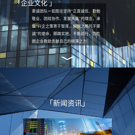
「企业文化 」
理人机构。公司连续三次
（2007/2013/2017）入围四川省高院管理
豪诚团队一如既往坚持“正直诚信、勤勉
人名册且稳居前列，2024年更以全省第8
敬业、团结协作、发展共赢”的理念，承
名（清算公司第1名）的优异成绩再度入
载“兴企之策寄于智库，解困之略托于豪
围该院一级管理人名册。公司拥有一支在
诚”的使命，脚踏实地、不断前行，为危
法律、财务、税务、投融资、产（股）权
困企业救助贡献自己的绵薄之力
交易及经营管理等领域具备丰富专业知识
和多年实务经验的复合型人才团队。截至
目前，公司管理服务企业200多家，清理
不良资产超过1000亿元，涉及职工及各
类债权人超过10万人，服务领域涵盖房地
产开发、制造业、农牧业、新能源、矿产
开发、化工等多个行业。2024年公司正
式成为海德股份（股票代码：
「新闻资讯」
SZ.000567）旗下一级子公司，由此成为
目前国内唯一由上市公司控股的破产管理
人机构，标志着企业发展迈入全新阶段。
依托上市公司平台资源，公司现已构建起