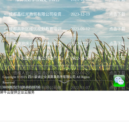
+
成都鑫红光商贸有限公司投资合同（初稿）
2023
-
12
-
19
点击下载
+
成都高新区维优视野教育培训学校有限公司破产清算案债权申报资料
2023
-
09
-
12
点击下载
+
南充兆庆公司债权确认裁定
2022
-
12
-
05
点击下载
+
四川千和建筑劳务公司破产清算案债权申报资料
2022
-
11
-
07
点击下载
+
债权人会议议案通过告知书
2022
-
01
-
21
点击下载
Copyright © 2025 四川豪诚企业清算事务所有限公司.All Rights
Reserved
13808092527
028-84518706
+
南充兆庆机械制造有限公司破产清算案第一次债权人会议资料
2022
-
01
-
07
点击下载
犀牛云提供企业云服务
+
南充兆庆机械制造有限公司债权申报资料
2021
-
11
-
03
点击下载