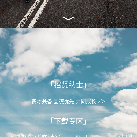
「招贤纳士」
德才兼备,品德优先,共同成长 >＞
「下载专区」
+
维优视野学校裁定书公告
2023
-
12
-
19
点击下载