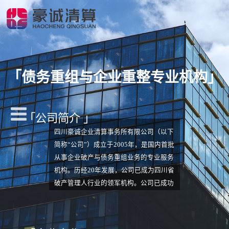
「
债务重组与企业重整专业机构
」
「公司简介 」
四川豪诚企业清算事务所有限公司（以下
简称“公司”）成立于2005年，是国内首批
从事企业破产与债务重组业务的专业服务
机构。历经20年发展，公司已成为四川省
破产管理人行业的领军机构。公司已成功
入围四川省高院、贵州省高院、海南省高
院、成都中院等19家省市级法院管理人名
册，是四川省高院、贵州省高院的一级管