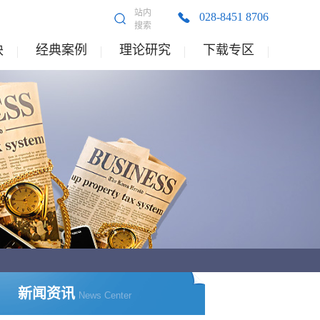
站内
028-8451 8706
搜索
块
经典案例
理论研究
下载专区
新闻资讯
News Center