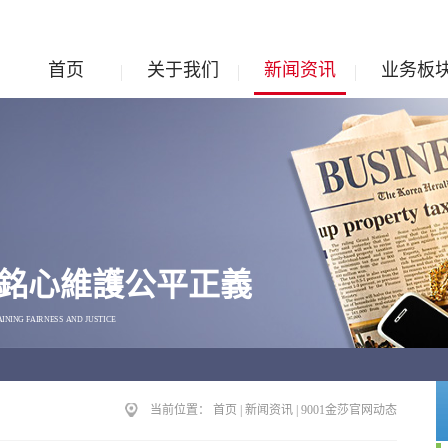
首页
关于我们
新闻资讯
业务板
 銘心維護公平正義
NING FAIRNESS AND JUSTICE
当前位置：
首页
|
新闻资讯
|
9001金莎官网动态