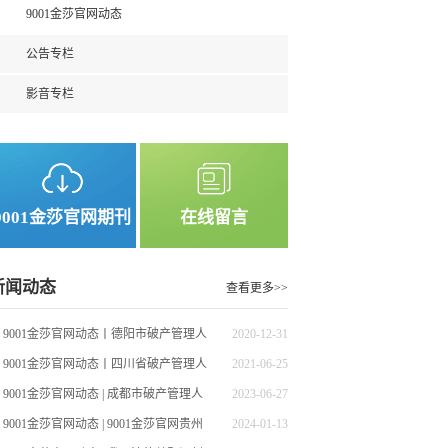
9001金莎官网动态
公告专栏
影音专栏
9001金莎官网期刊
在线留言
新闻动态
查看更多>>
9001金莎官网动态丨德阳市破产管理人
2020
-
12
-
31
会成立，集团副总裁刘春代表公司当选
9001金莎官网动态丨四川省破产管理人
2021
-
06
-
25
协会副会长
会正式成立，我公司董事长曹爱武当选
9001金莎官网动态 | 成都市破产管理人
2023
-
06
-
27
副会长
会李正国会长一行莅临我司调研
9001金莎官网动态 | 9001金莎官网贵州
2024
-
01
-
13