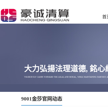
首
大力弘揚法理道德, 銘
VIGOROUSLY CARRY FORWARD THE LEGAL AND MORAL, WHILE MAINTAINING FAIRNESS A
9001金莎官网动态