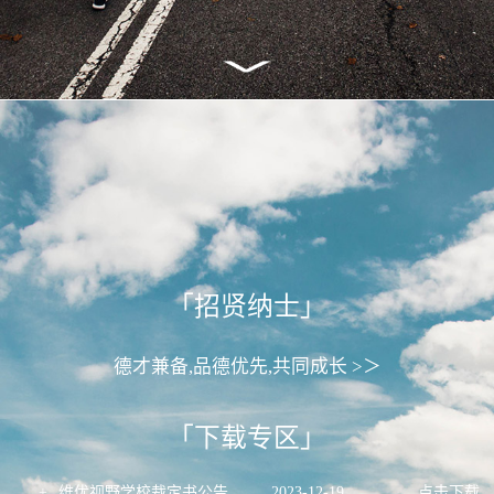
「招贤纳士」
德才兼备,品德优先,共同成长 >＞
「下载专区」
+
维优视野学校裁定书公告
2023
-
12
-
19
点击下载