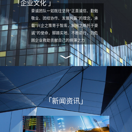
「企业文化 」
理人机构。公司连续三次
（2007/2013/2017）入围四川省高院管理
豪诚团队一如既往坚持“正直诚信、勤勉
人名册且稳居前列，2024年更以全省第8
敬业、团结协作、发展共赢”的理念，承
名（清算公司第1名）的优异成绩再度入
载“兴企之策寄于智库，解困之略托于豪
围该院一级管理人名册。公司拥有一支在
诚”的使命，脚踏实地、不断前行，为危
法律、财务、税务、投融资、产（股）权
困企业救助贡献自己的绵薄之力
交易及经营管理等领域具备丰富专业知识
和多年实务经验的复合型人才团队。截至
目前，公司管理服务企业200多家，清理
不良资产超过1000亿元，涉及职工及各
类债权人超过10万人，服务领域涵盖房地
产开发、制造业、农牧业、新能源、矿产
开发、化工等多个行业。2024年公司正
式成为海德股份（股票代码：
「新闻资讯」
SZ.000567）旗下一级子公司，由此成为
目前国内唯一由上市公司控股的破产管理
人机构，标志着企业发展迈入全新阶段。
依托上市公司平台资源，公司现已构建起