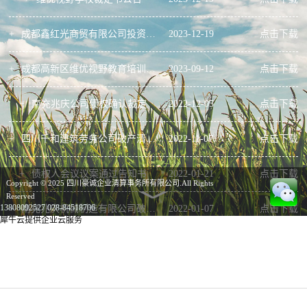
+
成都鑫红光商贸有限公司投资合同（初稿）
2023
-
12
-
19
点击下载
+
成都高新区维优视野教育培训学校有限公司破产清算案债权申报资料
2023
-
09
-
12
点击下载
+
南充兆庆公司债权确认裁定
2022
-
12
-
05
点击下载
+
四川千和建筑劳务公司破产清算案债权申报资料
2022
-
11
-
07
点击下载
+
债权人会议议案通过告知书
2022
-
01
-
21
点击下载
Copyright © 2025 四川豪诚企业清算事务所有限公司.All Rights
Reserved
13808092527
028-84518706
+
南充兆庆机械制造有限公司破产清算案第一次债权人会议资料
2022
-
01
-
07
点击下载
犀牛云提供企业云服务
+
南充兆庆机械制造有限公司债权申报资料
2021
-
11
-
03
点击下载