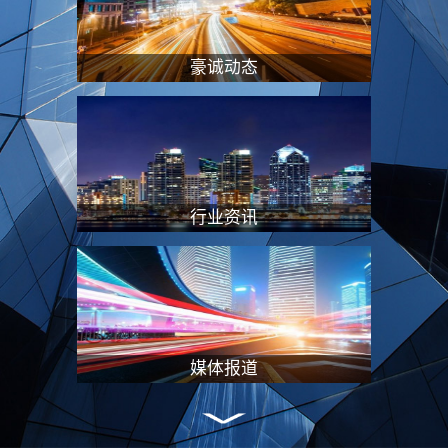
“专业服务+资本赋能”的双轮驱动模式，
在特殊资产处置、企业重组及价值重塑等
领域形成独特竞争优势，持续引领行业创
豪诚动态
新发展。#联系方式电话：028-8451 8706
邮箱：2177272584@qq.com地址：成都
市高新区交子大道88号AFC中航国际广场
B座2102
行业资讯
媒体报道