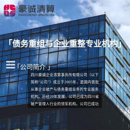
「
债务重组与企业重整专业机构
」
「公司简介 」
四川豪诚企业清算事务所有限公司（以下
简称“公司”）成立于2005年，是国内首批
从事企业破产与债务重组业务的专业服务
机构。历经20年发展，公司已成为四川省
破产管理人行业的领军机构。公司已成功
入围四川省高院、贵州省高院、海南省高
院、成都中院等19家省市级法院管理人名
册，是四川省高院、贵州省高院的一级管