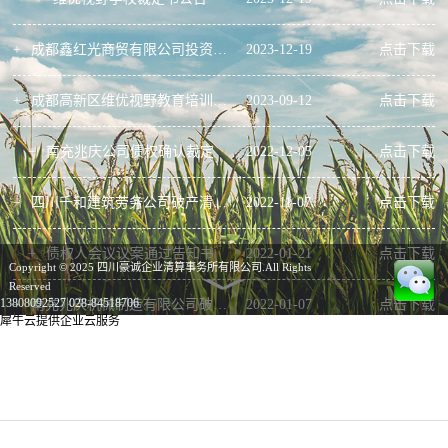
+
成都鑫红光商贸有限公司投资合同（初稿）
2023
-
12
-
19
点击下载
+
成都高新区维优视野教育培训学校有限公司破产清算案债权申报资料
2023
-
09
-
12
点击下载
+
南充兆庆公司债权确认裁定
2022
-
12
-
05
点击下载
+
四川千和建筑劳务公司破产清算案债权申报资料
2022
-
11
-
07
点击下载
+
债权人会议议案通过告知书
2022
-
01
-
21
点击下载
Copyright © 2025 四川豪诚企业清算事务所有限公司.All Rights
Reserved
13808092527
028-84518706
+
南充兆庆机械制造有限公司破产清算案第一次债权人会议资料
2022
-
01
-
07
点击下载
犀牛云提供企业云服务
+
南充兆庆机械制造有限公司债权申报资料
2021
-
11
-
03
点击下载