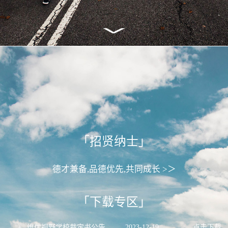
「招贤纳士」
德才兼备,品德优先,共同成长 >＞
「下载专区」
+
维优视野学校裁定书公告
2023
-
12
-
19
点击下载