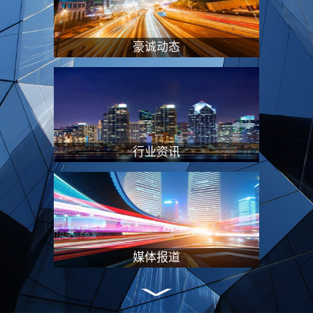
“专业服务+资本赋能”的双轮驱动模式，
在特殊资产处置、企业重组及价值重塑等
领域形成独特竞争优势，持续引领行业创
豪诚动态
新发展。#联系方式电话：028-8451 8706
邮箱：2177272584@qq.com地址：成都
市高新区交子大道88号AFC中航国际广场
B座2102
行业资讯
媒体报道