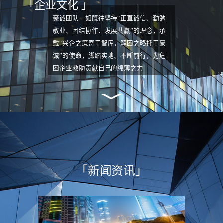
「企业文化 」
理人机构。公司连续三次
（2007/2013/2017）入围四川省高院管理
豪诚团队一如既往坚持“正直诚信、勤勉
人名册且稳居前列，2024年更以全省第8
敬业、团结协作、发展共赢”的理念，承
名（清算公司第1名）的优异成绩再度入
载“兴企之策寄于智库，解困之略托于豪
围该院一级管理人名册。公司拥有一支在
诚”的使命，脚踏实地、不断前行，为危
法律、财务、税务、投融资、产（股）权
困企业救助贡献自己的绵薄之力
交易及经营管理等领域具备丰富专业知识
和多年实务经验的复合型人才团队。截至
目前，公司管理服务企业200多家，清理
不良资产超过1000亿元，涉及职工及各
类债权人超过10万人，服务领域涵盖房地
产开发、制造业、农牧业、新能源、矿产
开发、化工等多个行业。2024年公司正
式成为海德股份（股票代码：
「新闻资讯」
SZ.000567）旗下一级子公司，由此成为
目前国内唯一由上市公司控股的破产管理
人机构，标志着企业发展迈入全新阶段。
依托上市公司平台资源，公司现已构建起