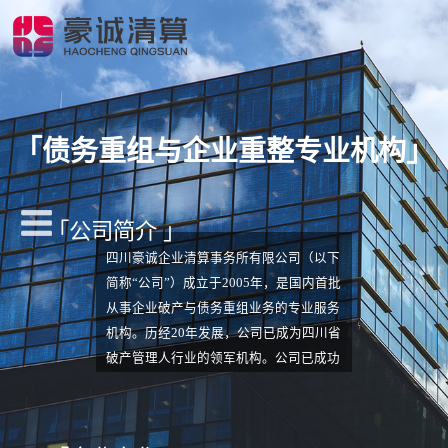
「
债务重组与企业重整专业机构
」
「公司简介 」
四川豪诚企业清算事务所有限公司（以下
简称“公司”）成立于2005年，是国内首批
从事企业破产与债务重组业务的专业服务
机构。历经20年发展，公司已成为四川省
破产管理人行业的领军机构。公司已成功
入围四川省高院、贵州省高院、海南省高
院、成都中院等19家省市级法院管理人名
册，是四川省高院、贵州省高院的一级管